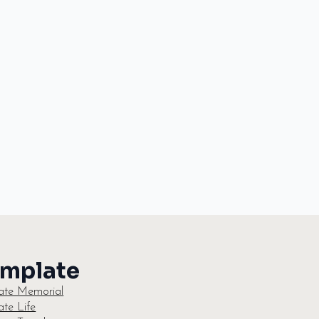
mplate
te Memorial
te Life