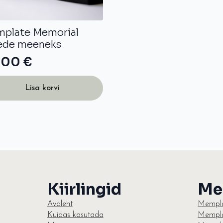
plate Memorial
ede meeneks
,00
€
Lisa korvi
Kiirlingid
Me
Avaleht
Mempla
Kuidas kasutada
Mempla