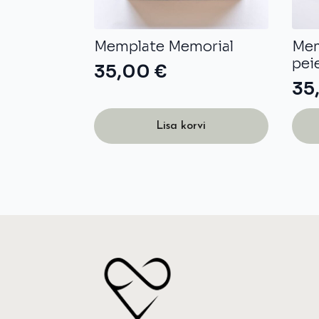
Memplate Memorial
Mem
pei
35,00
€
35
Lisa korvi